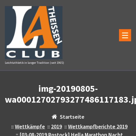
Zum
Inhalt
springen
Leichtathletik in langer Tradition (seit 1965)
img-20190805-
wa00012702793277486117183.j
Startseite
::
Wettkämpfe
::
2019
::
Wettkampfberichte 2019
::
[03-08-2019 Rostock] Hella Marathon Nacht