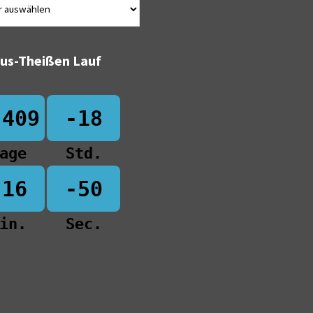
bus-Theißen Lauf
-409
-18
age
Std.
-16
-50
in.
Sec.