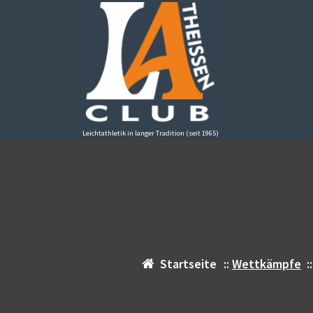
Zum
Inhalt
springen
Leichtathletik in langer Tradition (seit 1965)
Startseite
::
Wettkämpfe
: