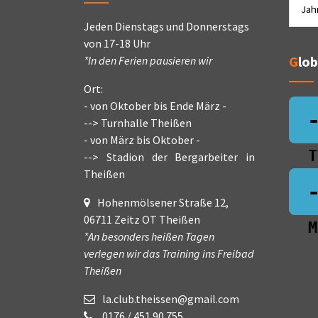
Jeden Dienstags und Donnerstags
von 17-18 Uhr
Glo
*In den Ferien pausieren wir
Ort:
- von Oktober bis Ende März -
--> Turnhalle Theißen
- von März bis Oktober -
T
--> Stadion der Bergarbeiter in
Theißen
Hohenmölsener Straße 12,
06711 Zeitz OT Theißen
M
*An besonders heißen Tagen
verlegen wir das Training ins Freibad
Theißen
la.club.theissen@gmail.com
0176 / 451 90 755