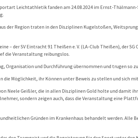
Sportart Leichtathletik fanden am 24.08.2024 im Ernst-Thälmann-S
g.
aus der Region traten in den Disziplinen Kugelstoßen, Weitsprung
ne – der SV Eintracht 91 Theißen e. V. (LA-Club Theißen), der SG C
ief die Veranstaltung reibungslos.
ng, Organisation und Durchführung übernommen und trugen so zu
 die Möglichkeit, ihr Können unter Beweis zu stellen und sich mi
n Neele Geißler, die in allen Disziplinen Gold holte und damit ih
ilnehmer, sondern zeigen auch, dass die Veranstaltung eine Plattf
esundheitlichen Gründen im Krankenhaus behandelt werden. Alle B
 das den Teamgeist und die Begeisterung für den Sport unter den 