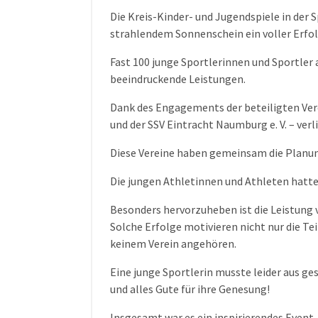
Die Kreis-Kinder- und Jugendspiele in der 
strahlendem Sonnenschein ein voller Erfol
Fast 100 junge Sportlerinnen und Sportler 
beeindruckende Leistungen.
Dank des Engagements der beteiligten Verei
und der SSV Eintracht Naumburg e. V. – verl
Diese Vereine haben gemeinsam die Planu
Die jungen Athletinnen und Athleten hatten
Besonders hervorzuheben ist die Leistung vo
Solche Erfolge motivieren nicht nur die Te
keinem Verein angehören.
Eine junge Sportlerin musste leider aus g
und alles Gute für ihre Genesung!
Insgesamt war es ein inspirierendes Event,