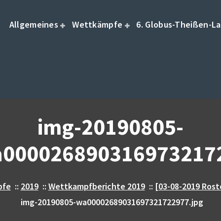
Allgemeines
Wettkämpfe
6. Globus-Theißen-La
img-20190805-
0000268903169732172
pfe
::
2019
::
Wettkampfberichte 2019
::
[03-08-2019 Rost
img-20190805-wa00002689031697321722977.jpg