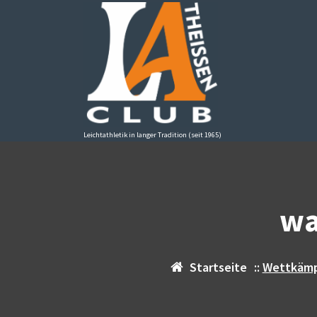
Zum
Inhalt
springen
Leichtathletik in langer Tradition (seit 1965)
wa
Startseite
::
Wettkäm