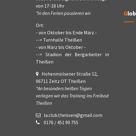
von 17-18 Uhr
Glo
*In den Ferien pausieren wir
Ort:
- von Oktober bis Ende März -
--> Turnhalle Theißen
- von März bis Oktober -
--> Stadion der Bergarbeiter in
Theißen
Hohenmölsener Straße 12,
06711 Zeitz OT Theißen
*An besonders heißen Tagen
verlegen wir das Training ins Freibad
Theißen
la.club.theissen@gmail.com
0176 / 451 90 755