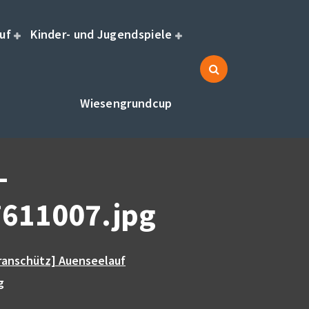
uf
Kinder- und Jugendspiele
Wiesengrundcup
-
611007.jpg
ranschütz] Auenseelauf
g