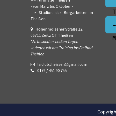
- von März bis Oktober -
T
--> Stadion der Bergarbeiter in
Theißen
Hohenmölsener Straße 12,
06711 Zeitz OT Theißen
M
*An besonders heißen Tagen
verlegen wir das Training ins Freibad
Theißen
la.club.theissen@gmail.com
0176 / 451 90 755
Copyrigh