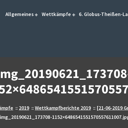
Allgemeines
Wettkämpfe
6. Globus-Theißen-La
img_20190621_173708
52×6486541551570557
ämpfe
::
2019
::
Wettkampfberichte 2019
::
[21-06-2019 G
img_20190621_173708-1152×6486541551570557611007.jp