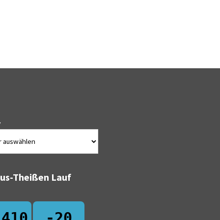
v
bus-Theißen Lauf
-410
-20