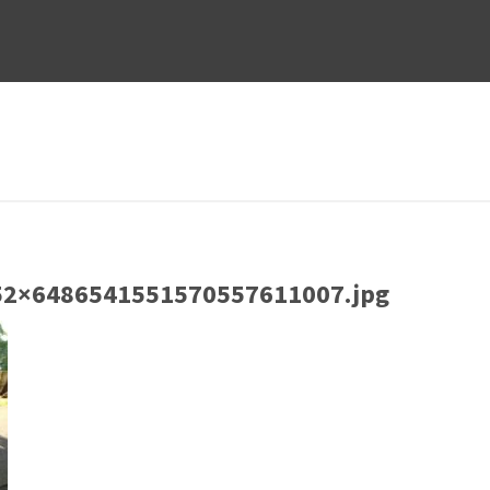
2×6486541551570557611007.jpg