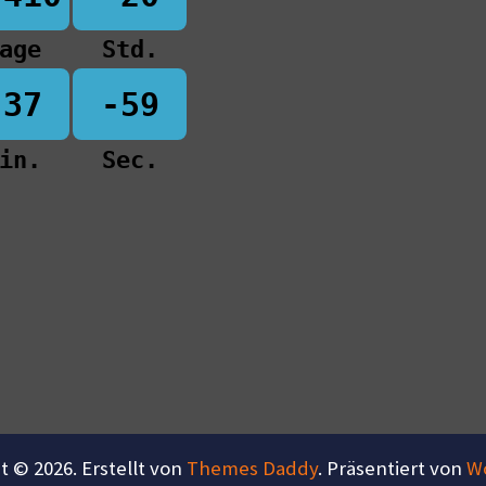
age
Std.
-37
-59
in.
Sec.
t © 2026. Erstellt von
Themes Daddy
. Präsentiert von
W