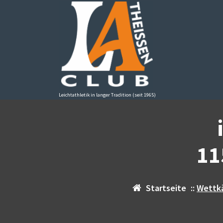
Zum
Inhalt
springen
Leichtathletik in langer Tradition (seit 1965)
11
Startseite
::
Wettk