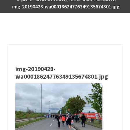
img-20190428-wa00018624776349135674801.jpg
img-20190428-
wa00018624776349135674801.jpg