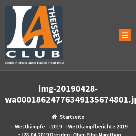
Zum
Inhalt
springen
Leichtathletik in langer Tradition (seit 1965)
img-20190428-
wa00018624776349135674801.j
Startseite
::
Wettkämpfe
::
2019
::
Wettkampfberichte 2019
::
[28-04-2019 Dresden] Ober-Elbe-Marathon