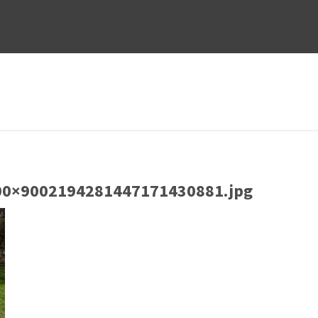
0×9002194281447171430881.jpg