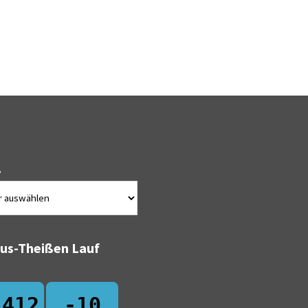
v
bus-Theißen Lauf
-412
-10