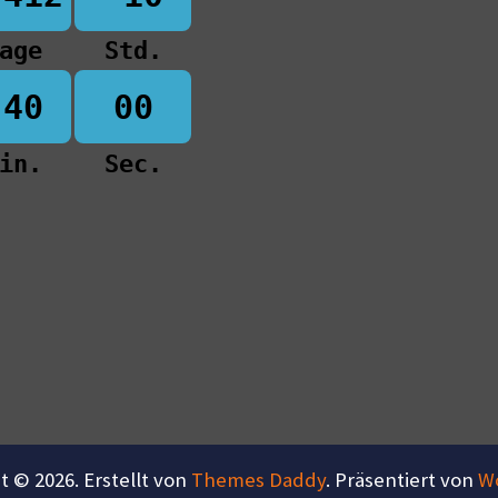
age
Std.
-40
00
in.
Sec.
t © 2026. Erstellt von
Themes Daddy
. Präsentiert von
W