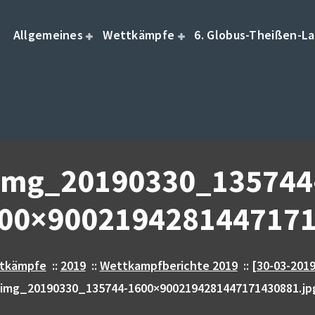
Allgemeines
Wettkämpfe
6. Globus-Theißen-La
img_20190330_135744
00×9002194281447171
tkämpfe
::
2019
::
Wettkampfberichte 2019
::
[30-03-201
img_20190330_135744-1600×9002194281447171430881.jp