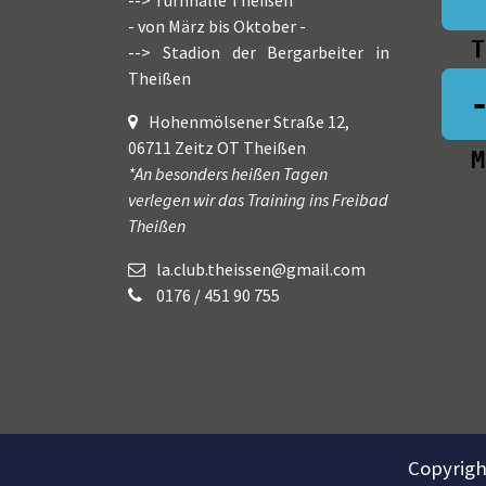
- von März bis Oktober -
T
--> Stadion der Bergarbeiter in
Theißen
Hohenmölsener Straße 12,
06711 Zeitz OT Theißen
M
*An besonders heißen Tagen
verlegen wir das Training ins Freibad
Theißen
la.club.theissen@gmail.com
0176 / 451 90 755
Copyrigh