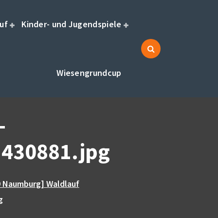
uf
Kinder- und Jugendspiele
Wiesengrundcup
-
430881.jpg
9 Naumburg] Waldlauf
g