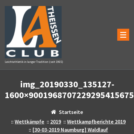
Zum
Inhalt
springen
Leichtathletik in langer Tradition (seit 1965)
img_20190330_135127-
1600×9001968707229295415675
Startseite
::
Wettkämpfe
::
2019
::
Wettkampfberichte 2019
::
[30-03-2019 Naumburg] Waldlauf