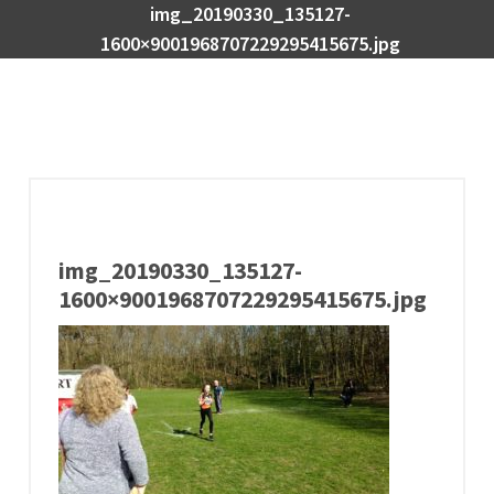
img_20190330_135127-
1600×9001968707229295415675.jpg
img_20190330_135127-
1600×9001968707229295415675.jpg