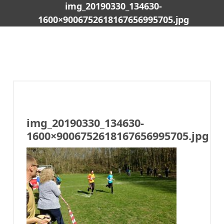
img_20190330_134630-
1600×9006752618167656995705.jpg
img_20190330_134630-
1600×9006752618167656995705.jpg