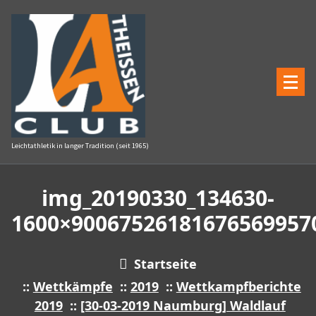
Zum
Inhalt
springen
Leichtathletik in langer Tradition (seit 1965)
img_20190330_134630-
1600×900675261816765699570
Startseite
::
Wettkämpfe
::
2019
::
Wettkampfberichte
2019
::
[30-03-2019 Naumburg] Waldlauf