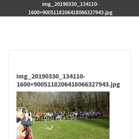
img_20190330_134110-
1600×9005118206418066327943.jpg
img_20190330_134110-
1600×9005118206418066327943.jpg