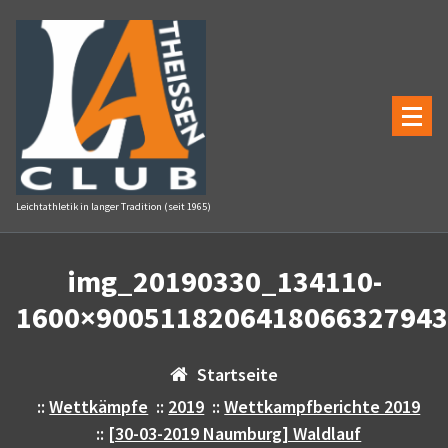
Zum
Inhalt
springen
Leichtathletik in langer Tradition (seit 1965)
img_20190330_134110-
1600×9005118206418066327943
Startseite
::
Wettkämpfe
::
2019
::
Wettkampfberichte 2019
::
[30-03-2019 Naumburg] Waldlauf