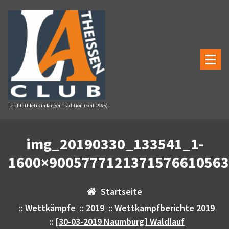
Zum
Inhalt
springen
Leichtathletik in langer Tradition (seit 1965)
img_20190330_133541_1-
1600×9005777121371576610563
Startseite
::
Wettkämpfe
::
2019
::
Wettkampfberichte 2019
::
[30-03-2019 Naumburg] Waldlauf