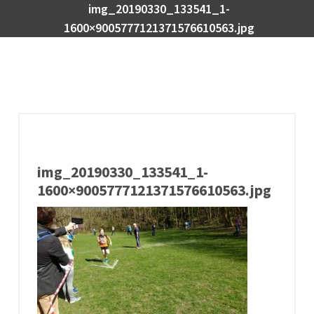
img_20190330_133541_1-
1600×9005777121371576610563.jpg
img_20190330_133541_1-
1600×9005777121371576610563.jpg