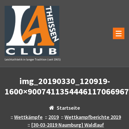
Zum
Inhalt
springen
Leichtathletik in langer Tradition (seit 1965)
img_20190330_120919-
1600×9007411354446117066967
Startseite
::
Wettkämpfe
::
2019
::
Wettkampfberichte 2019
::
[30-03-2019 Naumburg] Waldlauf