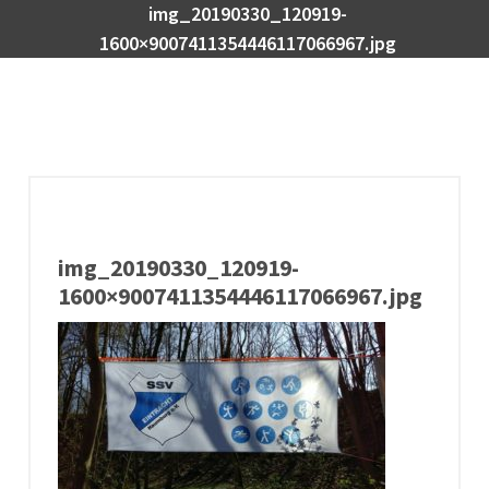
img_20190330_120919-
1600×9007411354446117066967.jpg
img_20190330_120919-
1600×9007411354446117066967.jpg