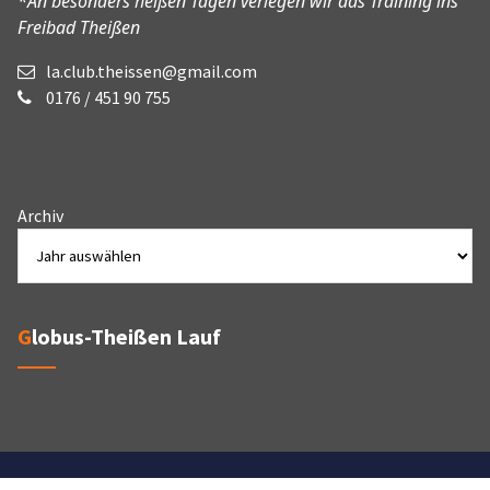
*An besonders heißen Tagen verlegen wir das Training ins
Freibad Theißen
la.club.theissen@gmail.com
0176 / 451 90 755
Archiv
Globus-Theißen Lauf