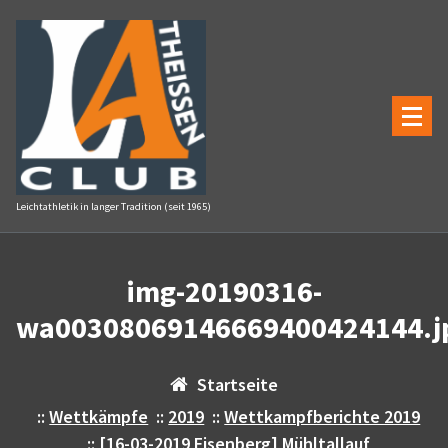
Zum
Inhalt
springen
Leichtathletik in langer Tradition (seit 1965)
img-20190316-
wa00308069146669400424144.j
Startseite
::
Wettkämpfe
::
2019
::
Wettkampfberichte 2019
::
[16-03-2019 Eisenberg] Mühltallauf