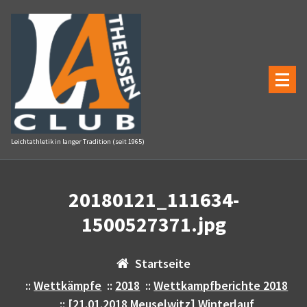
Zum
Inhalt
springen
Leichtathletik in langer Tradition (seit 1965)
20180121_111634-
1500527371.jpg
Startseite
::
Wettkämpfe
::
2018
::
Wettkampfberichte 2018
::
[21.01.2018 Meuselwitz] Winterlauf