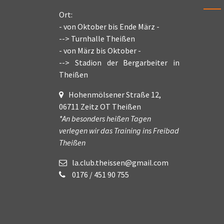
Ort:
- von Oktober bis Ende März -
--> Turnhalle Theißen
- von März bis Oktober -
--> Stadion der Bergarbeiter in
Theißen
Hohenmölsener Straße 12,
06711 Zeitz OT Theißen
*An besonders heißen Tagen
verlegen wir das Training ins Freibad
Theißen
la.club.theissen@gmail.com
0176 / 451 90 755