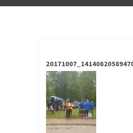
20171007_14140820589470