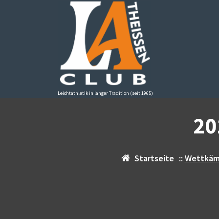
Zum
Inhalt
springen
Leichtathletik in langer Tradition (seit 1965)
20
Startseite
::
Wettkäm