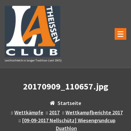
Zum
Inhalt
springen
Leichtathletik in langer Tradition (seit 1965)
20170909_110657.jpg
Startseite
::
Wettkämpfe
::
2017
::
Wettkampfberichte 2017
::
[09-09-2017 Nellschütz] Wiesengrundcup
Duathlon