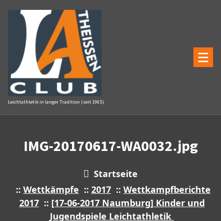
Zum
Inhalt
springen
Leichtathletik in langer Tradition (seit 1965)
IMG-20170617-WA0032.jpg
Startseite
::
Wettkämpfe
::
2017
::
Wettkampfberichte
2017
::
[17-06-2017 Naumburg] Kinder und
Jugendspiele Leichtathletik