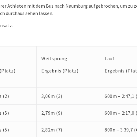
er Athleten mit dem Bus nach Naumburg aufgebrochen, um zu zei
ch durchaus sehen lassen.
insatz.
Weitsprung
Lauf
(Platz)
Ergebnis (Platz)
Ergebnis (Plat
s (2)
3,06m (3)
600m – 2:47,1 
s (5)
2,79m (9)
600m – 2:17,0 
s (5)
2,82m (7)
800n – 3:39,7 (