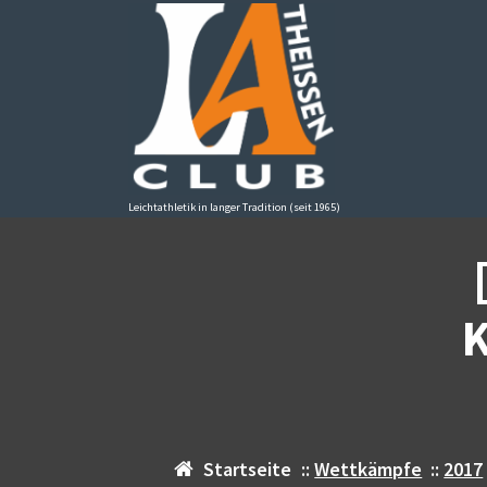
Zum
Inhalt
springen
Leichtathletik in langer Tradition (seit 1965)
K
Startseite
::
Wettkämpfe
::
2017