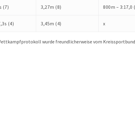
s (7)
3,27m (8)
800m – 3:17,0 
,3s (4)
3,45m (4)
x
ettkampfprotokoll wurde freundlicherweise vom Kreissportbund 