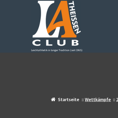
Zum
Inhalt
springen
Leichtathletik in langer Tradition (seit 1965)
Startseite
::
Wettkämpfe
::