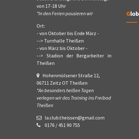
von 17-18 Uhr
Glo
*In den Ferien pausieren wir
Ort:
- von Oktober bis Ende März -
--> Turnhalle Theißen
- von März bis Oktober -
--> Stadion der Bergarbeiter in
Theißen
Hohenmölsener Straße 12,
06711 Zeitz OT Theißen
*An besonders heißen Tagen
verlegen wir das Training ins Freibad
Theißen
la.club.theissen@gmail.com
0176 / 451 90 755