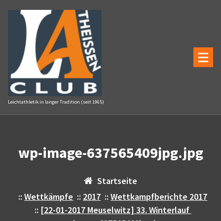
Zum
Inhalt
springen
Leichtathletik in langer Tradition (seit 1965)
wp-image-637565409jpg.jpg
Startseite
::
Wettkämpfe
::
2017
::
Wettkampfberichte 2017
::
[22-01-2017 Meuselwitz] 33. Winterlauf