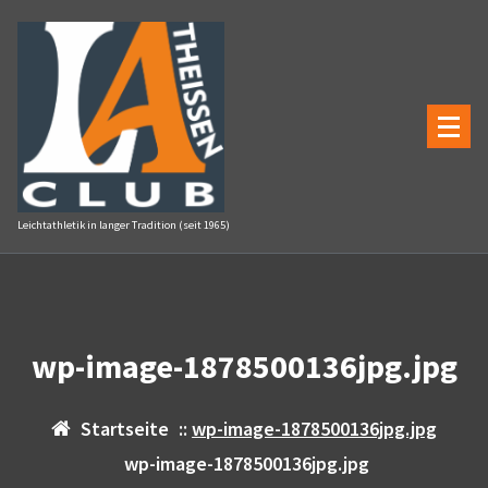
Zum
Inhalt
springen
Leichtathletik in langer Tradition (seit 1965)
wp-image-1878500136jpg.jpg
Startseite
::
wp-image-1878500136jpg.jpg
wp-image-1878500136jpg.jpg