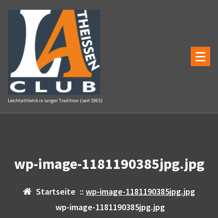
Zum
Inhalt
springen
Leichtathletik in langer Tradition (seit 1965)
wp-image-1181190385jpg.jpg
Startseite
::
wp-image-1181190385jpg.jpg
wp-image-1181190385jpg.jpg