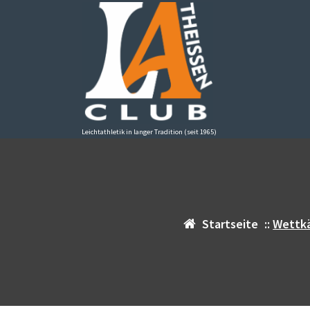
Zum
Inhalt
springen
Leichtathletik in langer Tradition (seit 1965)
Startseite
::
Wettk