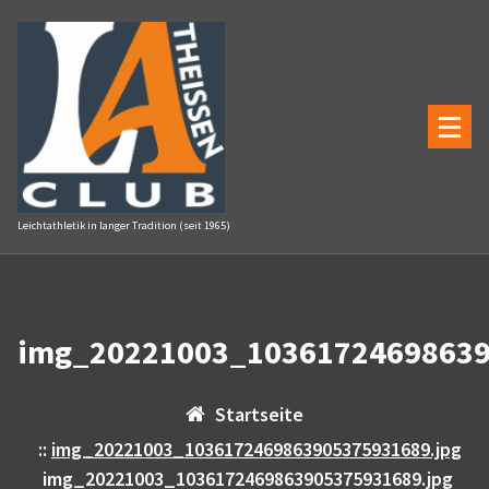
Zum
Inhalt
springen
Leichtathletik in langer Tradition (seit 1965)
img_20221003_10361724698639
Startseite
::
img_20221003_1036172469863905375931689.jpg
img_20221003_1036172469863905375931689.jpg