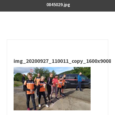
0845029.jpg
img_20200927_110011_copy_1600x90087