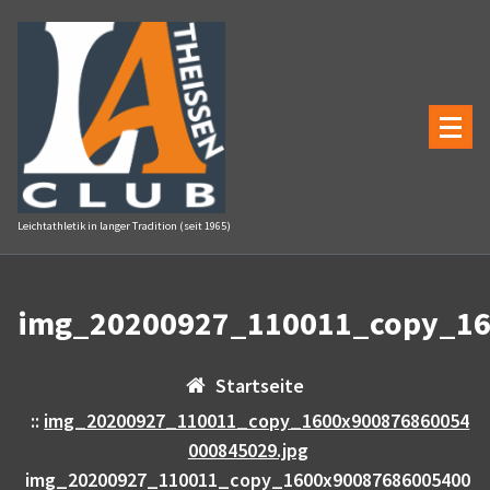
Zum
Inhalt
springen
Leichtathletik in langer Tradition (seit 1965)
img_20200927_110011_copy_16
Startseite
::
img_20200927_110011_copy_1600x900876860054
000845029.jpg
img_20200927_110011_copy_1600x90087686005400