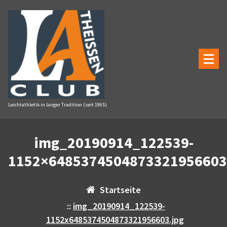
Zum
Inhalt
springen
Leichtathletik in langer Tradition (seit 1965)
img_20190914_122539-
1152×6485374504873321956603
Startseite
::
img_20190914_122539-
1152x6485374504873321956603.jpg