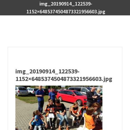
img_20190914_122539-
1152×6485374504873321956603.jpg
img_20190914_122539-
1152×6485374504873321956603.jpg