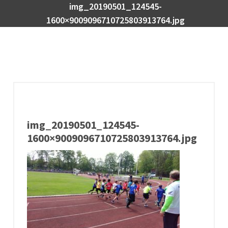
img_20190501_124545-
1600×9009096710725803913764.jpg
img_20190501_124545-
1600×9009096710725803913764.jpg