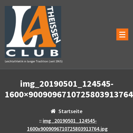
Zum
Inhalt
springen
Leichtathletik in langer Tradition (seit 1965)
img_20190501_124545-
1600×9009096710725803913764
Startseite
::
img_20190501_124545-
1600x9009096710725803913764.jpg