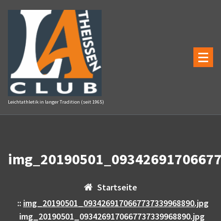
Zum
Inhalt
springen
Leichtathletik in langer Tradition (seit 1965)
img_20190501_09342691706677
Startseite
::
img_20190501_0934269170667737339968890.jpg
img_20190501_0934269170667737339968890.jpg