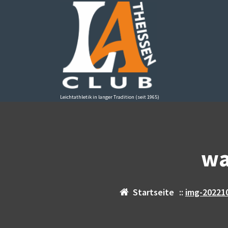
Zum
Inhalt
springen
Leichtathletik in langer Tradition (seit 1965)
wa
Startseite
::
img-20221