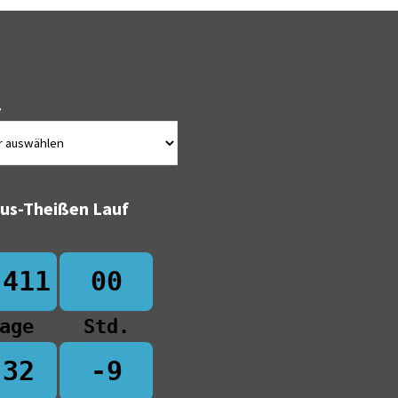
v
bus-Theißen Lauf
-411
00
age
Std.
-32
-9