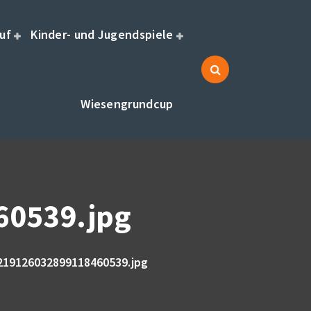
uf
Kinder- und Jugendspiele
Wiesengrundcup
0539.jpg
219126032899118460539.jpg