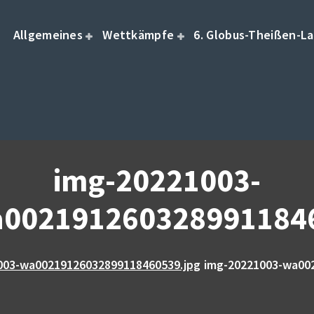
Allgemeines
Wettkämpfe
6. Globus-Theißen-La
img-20221003-
0021912603289911846
003-wa00219126032899118460539.jpg
img-20221003-wa00