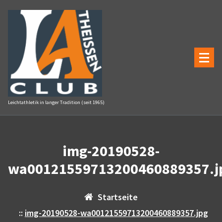
Zum
Inhalt
springen
Leichtathletik in langer Tradition (seit 1965)
img-20190528-
wa00121559713200460889357.j
Startseite
::
img-20190528-wa00121559713200460889357.jpg