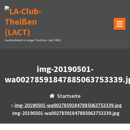
Zum
Inhalt
springen
Leichtathletik in langer Tradition (seit 1965)
img-20190501-
wa00278591847885063753339.j
Startseite
::
img-20190501-wa00278591847885063753339.jpg
img-20190501-wa00278591847885063753339.jpg