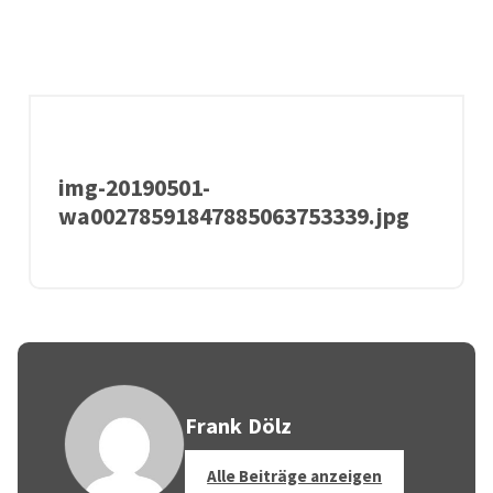
img-20190501-
wa00278591847885063753339.jpg
Frank Dölz
Alle Beiträge anzeigen