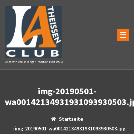
Zum
Inhalt
springen
Leichtathletik in langer Tradition (seit 1965)
img-20190501-
wa00142134931931093930503.j
Startseite
::
img-20190501-wa00142134931931093930503.jpg