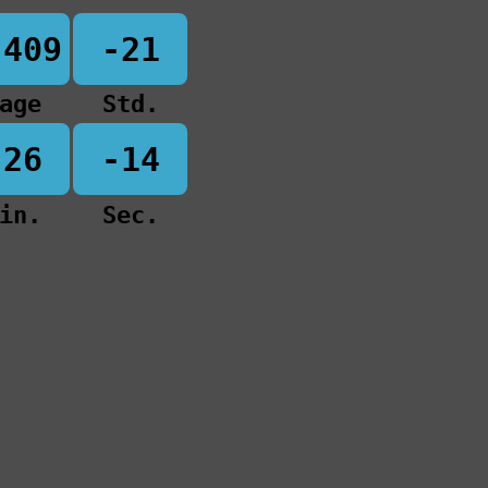
-409
-21
age
Std.
-26
-14
in.
Sec.