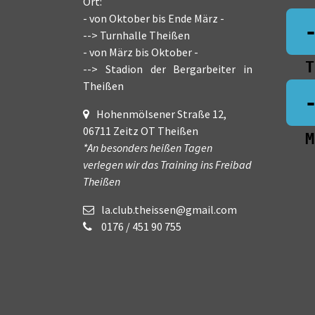
Ort:
- von Oktober bis Ende März -
--> Turnhalle Theißen
- von März bis Oktober -
T
--> Stadion der Bergarbeiter in
Theißen
Hohenmölsener Straße 12,
06711 Zeitz OT Theißen
M
*An besonders heißen Tagen
verlegen wir das Training ins Freibad
Theißen
la.club.theissen@gmail.com
0176 / 451 90 755