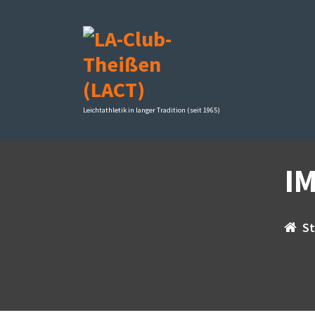
Zum
Inhalt
springen
Leichtathletik in langer Tradition (seit 1965)
I
St