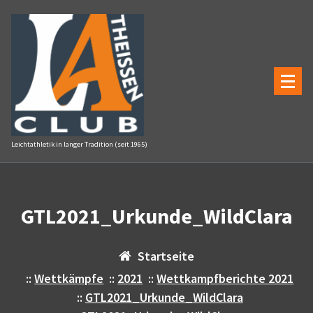
Zum
Inhalt
springen
Leichtathletik in langer Tradition (seit 1965)
GTL2021_Urkunde_WildClara
Startseite
::
Wettkämpfe
::
2021
::
Wettkampfberichte 2021
::
GTL2021_Urkunde_WildClara