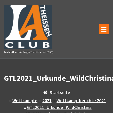
Zum
Inhalt
springen
Leichtathletik in langer Tradition (seit 1965)
GTL2021_Urkunde_WildChristin
Startseite
::
Wettkämpfe
::
2021
::
Wettkampfberichte 2021
::
GTL2021_Urkunde_WildChristina