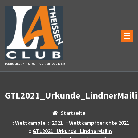
Zum
Inhalt
springen
Leichtathletik in langer Tradition (seit 1965)
GTL2021_Urkunde_LindnerMaili
Startseite
::
Wettkämpfe
::
2021
::
Wettkampfberichte 2021
::
GTL2021_Urkunde_LindnerMailin