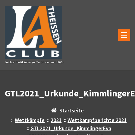
Zum
Inhalt
springen
Leichtathletik in langer Tradition (seit 1965)
GTL2021_Urkunde_KimmlingerE
Startseite
::
Wettkämpfe
::
2021
::
Wettkampfberichte 2021
::
GTL2021_Urkunde_KimmlingerEva