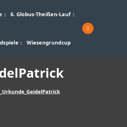
e
6. Globus-Theißen-Lauf
dspiele
Wiesengrundcup
elPatrick
_Urkunde_GeidelPatrick