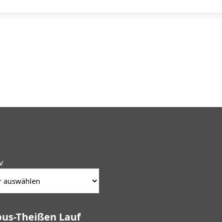
v
obus-Theißen Lauf