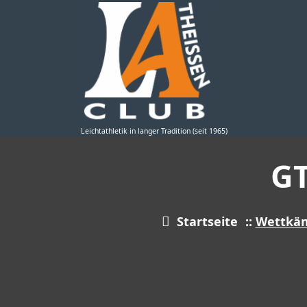
Zum
Inhalt
springen
Leichtathletik in langer Tradition (seit 1965)
GT
Startseite
::
Wettkä