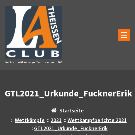
Zum
Inhalt
springen
Leichtathletik in langer Tradition (seit 1965)
GTL2021_Urkunde_FucknerErik
Startseite
::
Wettkämpfe
::
2021
::
Wettkampfberichte 2021
::
GTL2021_Urkunde_FucknerErik