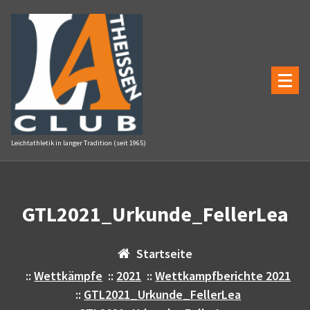
Zum
Inhalt
springen
Leichtathletik in langer Tradition (seit 1965)
GTL2021_Urkunde_FellerLea
Startseite
::
Wettkämpfe
::
2021
::
Wettkampfberichte 2021
::
GTL2021_Urkunde_FellerLea