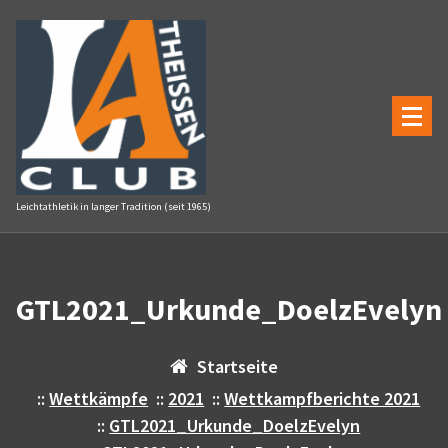
Zum
Inhalt
springen
Leichtathletik in langer Tradition (seit 1965)
GTL2021_Urkunde_DoelzEvelyn
Startseite
::
Wettkämpfe
::
2021
::
Wettkampfberichte 2021
::
GTL2021_Urkunde_DoelzEvelyn