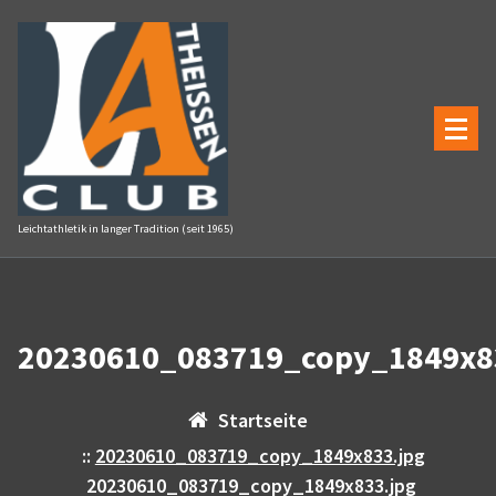
Zum
Inhalt
springen
Leichtathletik in langer Tradition (seit 1965)
20230610_083719_copy_1849x8
Startseite
::
20230610_083719_copy_1849x833.jpg
20230610_083719_copy_1849x833.jpg