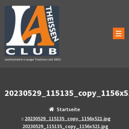
Zum
Inhalt
springen
Leichtathletik in langer Tradition (seit 1965)
20230529_115135_copy_1156x5
Startseite
::
20230529_115135_copy_1156x521.jpg
20230529_115135_copy_1156x521.jpg