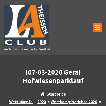
Zum
Inhalt
springen
Leichtathletik in langer Tradition (seit 1965)
[07-03-2020 Gera]
Hofwiesenparklauf
Startseite
::
Wettkämpfe
::
2020
::
Wettkampfberichte 2020
::