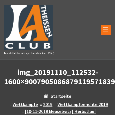
Zum
Inhalt
springen
Leichtathletik in langer Tradition (seit 1965)
img_20191110_112532-
1600×9007905086879119571839
Startseite
::
Wettkämpfe
::
2019
::
Wettkampfberichte 2019
::
[10-11-2019 Meuselwitz] Herbstlauf