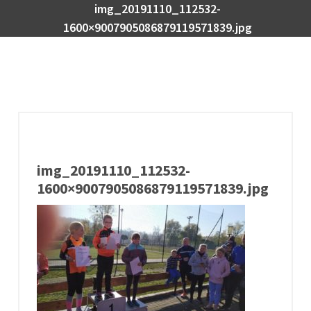
img_20191110_112532-
1600×9007905086879119571839.jpg
img_20191110_112532-
1600×9007905086879119571839.jpg