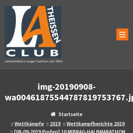
Zum
Inhalt
springen
Leichtathletik in langer Tradition (seit 1965)
img-20190908-
wa00461875544787819753767.j
Startseite
::
Wettkämpfe
::
2019
::
Wettkampfberichte 2019
::
[08-09-2019 Profen] 10.MIBRAG-HALBMARATHON