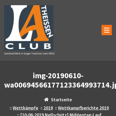
Zum
Inhalt
springen
Leichtathletik in langer Tradition (seit 1965)
img-20190610-
wa00694566177123364993714.j
Startseite
::
Wettkämpfe
::
2019
::
Wettkampfberichte 2019
::
[10-06-2019 Nellschütz] Mühlentag-Lauf