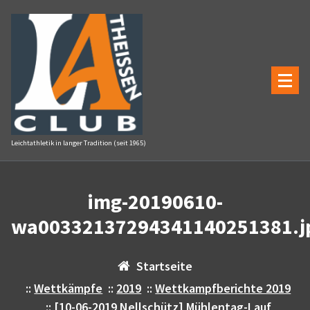
Zum
Inhalt
springen
Leichtathletik in langer Tradition (seit 1965)
img-20190610-
wa00332137294341140251381.j
Startseite
::
Wettkämpfe
::
2019
::
Wettkampfberichte 2019
::
[10-06-2019 Nellschütz] Mühlentag-Lauf