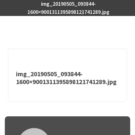
img_20190505_093844-
1600×9001311395898121741289.jpg
img_20190505_093844-
1600×9001311395898121741289.jpg