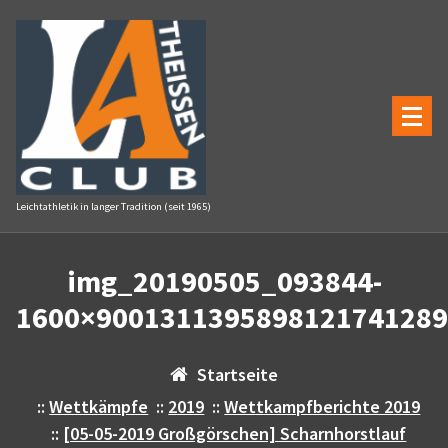
Zum
Inhalt
springen
Leichtathletik in langer Tradition (seit 1965)
img_20190505_093844-
1600×9001311395898121741289
Startseite
::
Wettkämpfe
::
2019
::
Wettkampfberichte 2019
::
[05-05-2019 Großgörschen] Scharnhorstlauf