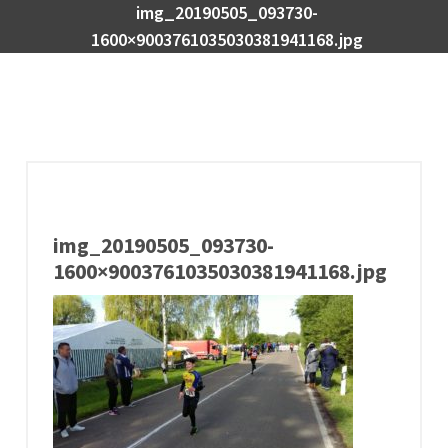
img_20190505_093730-
1600×9003761035030381941168.jpg
img_20190505_093730-
1600×9003761035030381941168.jpg