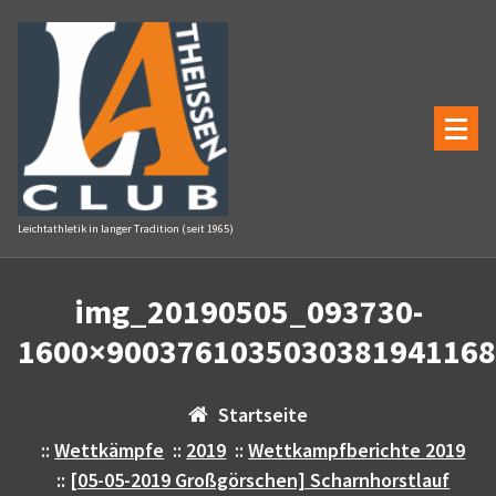
Zum
Inhalt
springen
Leichtathletik in langer Tradition (seit 1965)
img_20190505_093730-
1600×9003761035030381941168
Startseite
::
Wettkämpfe
::
2019
::
Wettkampfberichte 2019
::
[05-05-2019 Großgörschen] Scharnhorstlauf