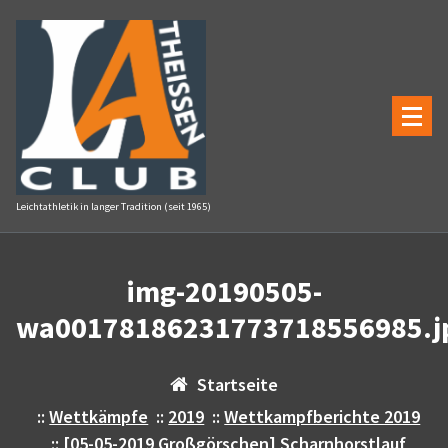
Zum
Inhalt
springen
Leichtathletik in langer Tradition (seit 1965)
img-20190505-
wa00178186231773718556985.j
Startseite
::
Wettkämpfe
::
2019
::
Wettkampfberichte 2019
::
[05-05-2019 Großgörschen] Scharnhorstlauf